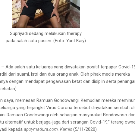
Supriyadi sedang melakukan therapy
pada salah satu pasien. (Foto: Yant Kaiy)
o –
Ada salah satu keluarga yang dinyatakan positif terpapar Covid-19
diri dari suami, istri dan dua orang anak. Oleh pihak medis mereka
ahnya dengan mendapat pengawasan ketat dan disiplin serta penang
sehatan).
pon saya, memesan Ramuan Gondowangi. Kemudian mereka meminu
eluarga yang terjangkit Virus Corona tersebut dinyatakan sembuh o
h, kini Ramuan Gondowangi oleh sebagian masyarakat Bondowoso da
u alternatif untuk berjaga-jaga dari serangan Covid-19,” terang own
yadi kepada
apoymadura.com. Kamis
(5/11/2020).