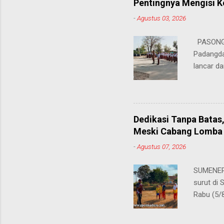
Pentingnya Mengisi 
keteramp
-
Agustus 03, 2026
teman pe
Dukungan
PASONGS
Syamsul, 
Padangda
sangat me
lancar da
mendukun
Bertinda
penting 
ia menek
Dedikasi Tanpa Batas
para pahl
Meski Cabang Lomba 
dalam men
-
Agustus 07, 2026
sekolah, 
amanatny
SUMENEP 
Padangdan
surut di
mampu me
Rabu (5/
belaja...
kompetis
ini, pros