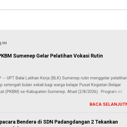
 ini
PKBM Sumenep Gelar Pelatihan Vokasi Rutin
-- UPT Balai Latihan Kerja (BLK) Sumenep rutin menggelar pelatiha
ap setengah bulan sekali bagi warga belajar Pusat Kegiatan Belajar
at (PKBM) se-Kabupaten Sumenep. Ahad (2/8/2026). Program ini
n berbagai pilihan keterampilan, mulai dari pembuatan roti dan kue
BACA SELANJUTN
juruan lainnya yang bebas dipilih peserta sesuai bakat dan minat ma
Kehadiran program ini disambut hangat para peserta. Salah satunya
h, peserta dari PKBM Al Khairot, Desa Bragung, Kecamatan Guluk-Gul
Upacara Bendera di SDN Padangdangan 2 Tekankan
ngat senang bisa mengikuti pelatihan ini. Selain menambah wawasan