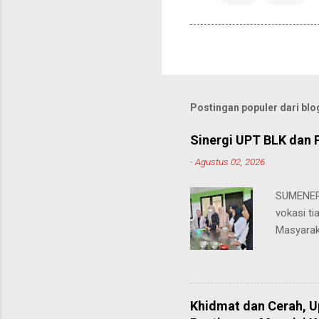
Postingan populer dari blog
Sinergi UPT BLK dan 
-
Agustus 02, 2026
SUMENEP 
vokasi ti
Masyarak
menawarka
hingga ke
masing. 
Juhairiya
Khidmat dan Cerah, 
"Saya sa