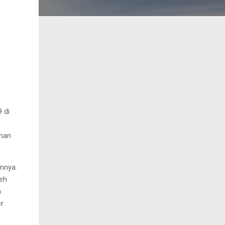
 di
anan
mnya.
leh
n
er